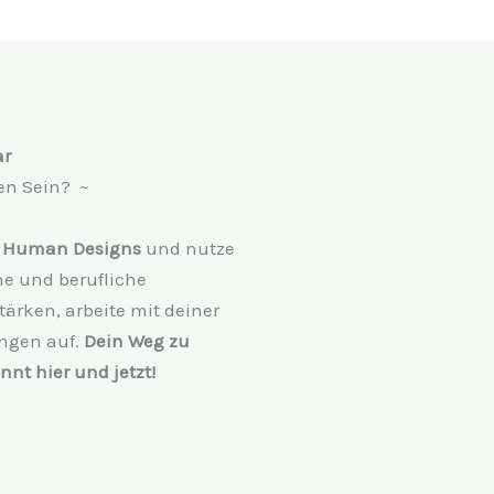
ar
hen Sein? ~
s Human Designs
und nutze
che und berufliche
tärken, arbeite mit deiner
ungen auf.
Dein Weg zu
nt hier und jetzt!