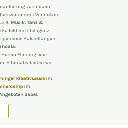
Verankerung von neuen
ltensvarianten. Wir nutzen
 z.B.
Musik, Tanz &
 kollektive Intelligenz
ef gehende Aufstellungen
andala
.
im Hohen Fläming oder
. Alternativ bieten wir
minger Kreativsause
im
mmercamp
im
Angeboten dabei.