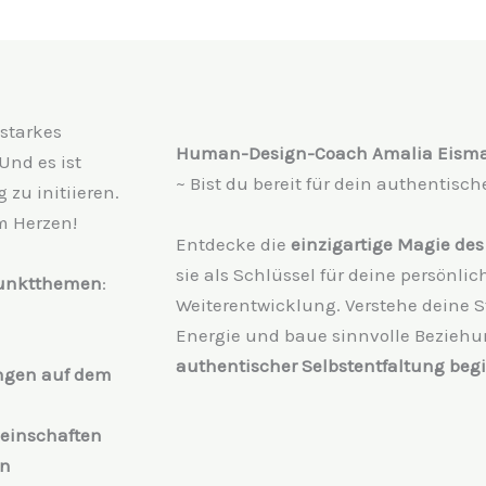
 starkes
Human-Design-Coach Amalia Eism
Und es ist
~ Bist du bereit für dein authentisc
zu initiieren.
am Herzen!
Entdecke die
einzigartige Magie de
sie als Schlüssel für deine persönli
unktthemen
:
Weiterentwicklung. Verstehe deine S
Energie und baue sinnvolle Bezieh
authentischer Selbstentfaltung begin
ungen auf dem
meinschaften
en