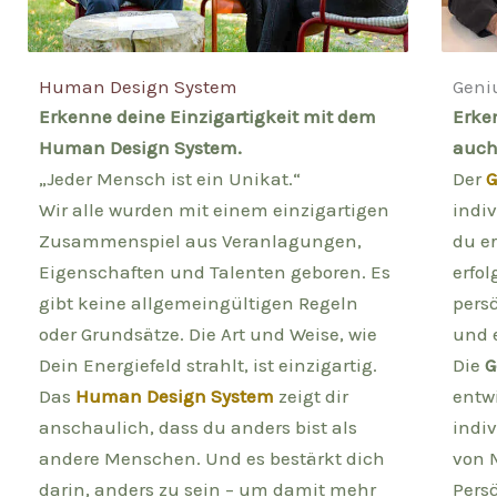
Human Design System
Geni
Erkenne deine Einzigartigkeit mit dem
Erke
Human Design System.
auch
„Jeder Mensch ist ein Unikat.“
Der
G
Wir alle wurden mit einem einzigartigen
indi
Zusammenspiel aus Veranlagungen,
du e
Eigenschaften und Talenten geboren. Es
erfo
gibt keine allgemeingültigen Regeln
pers
oder Grundsätze. Die Art und Weise, wie
und e
Dein Energiefeld strahlt, ist einzigartig.
Die
G
Das
Human Design System
zeigt dir
entw
anschaulich, dass du anders bist als
indi
andere Menschen. Und es bestärkt dich
von 
darin, anders zu sein – um damit mehr
Persö