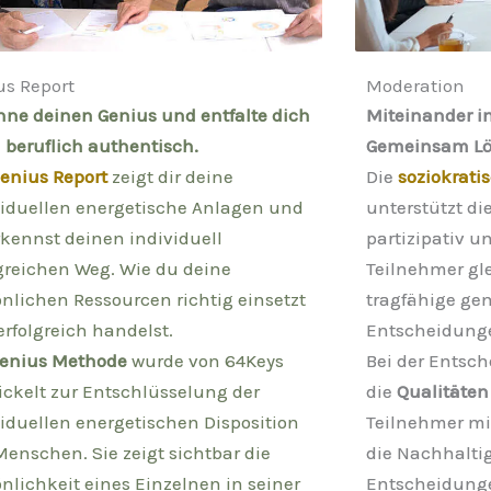
us Report
Moderation
nne deinen Genius und entfalte dich
Miteinander i
 beruflich authentisch.
Gemeinsam Lö
enius Report
zeigt dir deine
Die
soziokrati
viduellen energetische Anlagen und
unterstützt di
rkennst deinen individuell
partizipativ u
lgreichen Weg. Wie du deine
Teilnehmer glei
önlichen Ressourcen richtig einsetzt
tragfähige g
rfolgreich handelst.
Entscheidunge
enius Methode
wurde von 64Keys
Bei der Entsc
ickelt zur Entschlüsselung der
die
Qualitäten
viduellen energetischen Disposition
Teilnehmer mit
Menschen. Sie zeigt sichtbar die
die Nachhaltig
nlichkeit eines Einzelnen in seiner
Entscheidunge