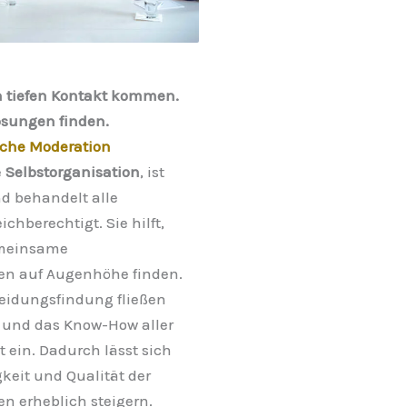
n tiefen Kontakt kommen.
sungen finden.
sche Moderation
e
Selbstorganisation
, ist
nd behandelt alle
chberechtigt. Sie hilft,
emeinsame
n auf Augenhöhe finden.
heidungsfindung fließen
und das Know-How aller
 ein. Dadurch lässt sich
keit und Qualität der
n erheblich steigern.