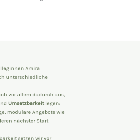
lleginnen Amira
ch unterschiedliche
ch vor allem dadurch aus,
und
Umsetzbarkeit
legen:
tige, modulare Angebote wie
eren nächster Start
arkeit setzen wir vor