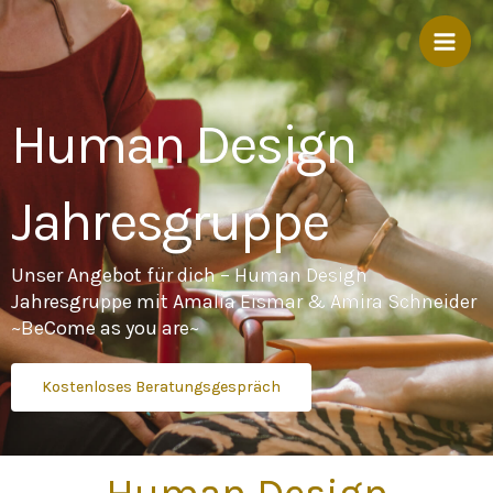
Zum
Inhalt
springen
Human Design
Jahresgruppe
Unser Angebot für dich – Human Design
Jahresgruppe mit Amalia Eismar & Amira Schneider
~BeCome as you are~
Kostenloses Beratungsgespräch